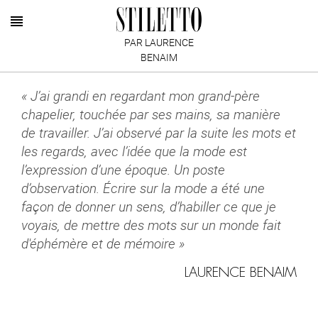
PAR LAURENCE
BENAIM
« J’ai grandi en regardant mon grand-père
chapelier, touchée par ses mains, sa manière
de travailler. J’ai observé par la suite les mots et
les regards, avec l’idée que la mode est
l’expression d’une époque. Un poste
d’observation. Écrire sur la mode a été une
façon de donner un sens, d’habiller ce que je
voyais, de mettre des mots sur un monde fait
d'éphémère et de mémoire »
LAURENCE BENAIM